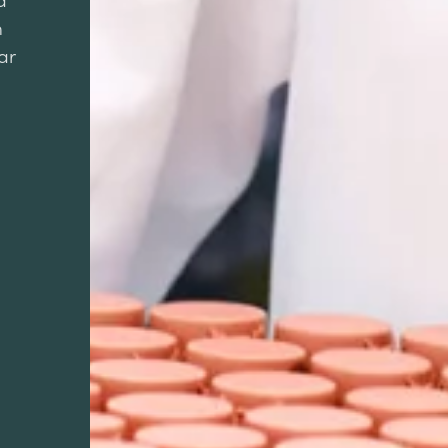
a
n
ar