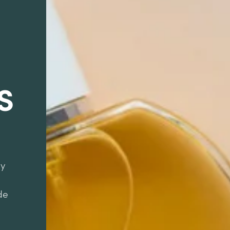
S
 y
de