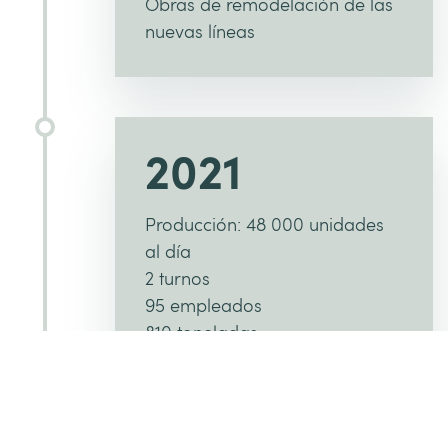
Obras de remodelación de las
nuevas líneas
2021
Producción: 48 000 unidades
al día
2 turnos
95 empleados
810 toneladas
6 líneas de producción