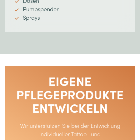
Dosen
Pumpspender
Sprays
EIGENE
PFLEGEPRODUKTE
ENTWICKELN
Wir unterstützen Sie bei der Entwicklung
individueller Tattoo- und