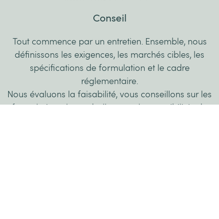
Conseil
Tout commence par un entretien. Ensemble, nous
définissons les exigences, les marchés cibles, les
spécifications de formulation et le cadre
réglementaire.
Nous évaluons la faisabilité, vous conseillons sur les
formulations, les emballages et les possibilités de
production adaptés, et posons ainsi des bases
solides pour le développement de votre produit.
Développement