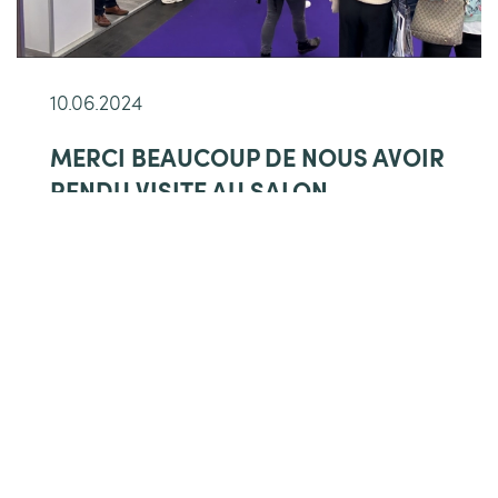
10.06.2024
MERCI BEAUCOUP DE NOUS AVOIR
RENDU VISITE AU SALON
COSMETIC BUSINESS 2024.
Chers visiteurs, nous tenons à vous
remercier chaleureusement de votre visite
sur notre stand au salon Cosmetic Business.
Ce fut un grand plaisir de vous accueillir et
de vous présenter nos tout derniers
produits…