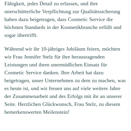
Fähigkeit, jedes Detail zu erfassen, und ihre
unerschütterliche Verpflichtung zur Qualitätssicherung
haben dazu beigetragen, dass Cosmetic Service die
höchsten Standards in der Kosmetikbranche erfüllt und
sogar übertrifft.
Während wir ihr 10-jähriges Jubiläum feiern, möchten
GIRLS‘
wir Frau Jennifer Stelz für ihre herausragenden
UND
UNSER
Leistungen und ihren unermüdlichen Einsatz für
BOYS‘
ENGAGEMENT
Cosmetic Service danken. Ihre Arbeit hat dazu
DAY
FÜR
beigetragen, unser Unternehmen zu dem zu machen, was
–
DIE
es heute ist, und wir freuen uns auf viele weitere Jahre
ZUKUNFTSTAG
JUGENDABTEILUNG
der Zusammenarbeit und des Erfolgs mit ihr an unserer
2024
DER
Seite. Herzlichen Glückwunsch, Frau Stelz, zu diesem
FÜR
HSG
bemerkenswerten Meilenstein!
MÄDCHEN
EMU
UND
(HANDBALL)
JUNGEN
IM