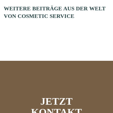
BEI
JAHR
WEITERE BEITRÄGE AUS DER WELT
COSMETIC
2024
VON COSMETIC SERVICE
SERVICE
25.03.2024
GMBH
07.05.2024
JETZT
KONTAKT